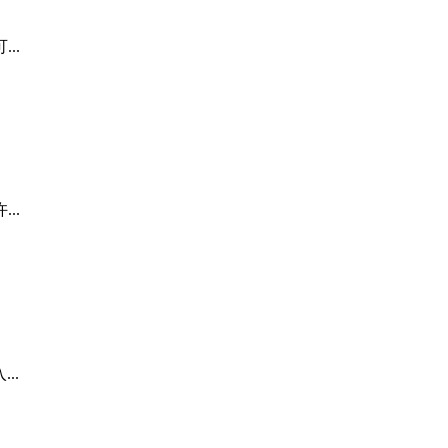
..
..
..