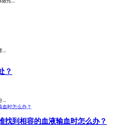
性...
..
处？
..
难找到相容的血液输血时怎么办？