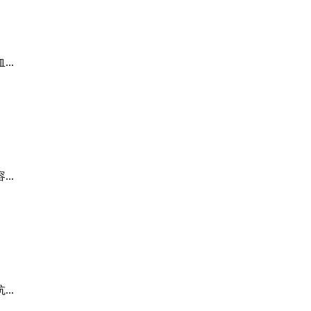
..
..
..