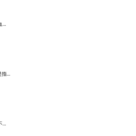
..
...
..